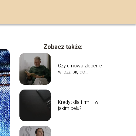
Zobacz także:
Czy umowa zlecenie
wlicza się do
emerytury? Dowiedz
się, jaką kwotę
otrzymasz
Kredyt dla firm – w
jakim celu?