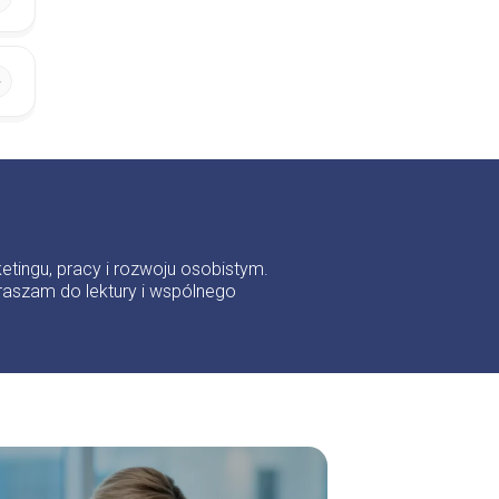
etingu, pracy i rozwoju osobistym.
aszam do lektury i wspólnego