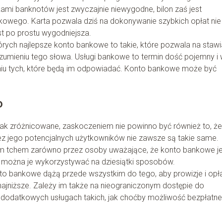
kami banknotów jest zwyczajnie niewygodne, bilon zaś jest
kowego. Karta pozwala dziś na dokonywanie szybkich opłat nie
st po prostu wygodniejsza.
tórych najlepsze konto bankowe to takie, które pozwala na stawi
mieniu tego słowa. Usługi bankowe to termin dość pojemny i 
aniu tych, które będą im odpowiadać. Konto bankowe może być
o
 zróżnicowane, zaskoczeniem nie powinno być również to, że 
jego potencjalnych użytkowników nie zawsze są takie same.
nym tchem zarówno przez osoby uważające, że konto bankowe j
że można je wykorzystywać na dziesiątki sposobów.
nto bankowe dążą przede wszystkim do tego, aby prowizje i opł
najniższe. Zależy im także na nieograniczonym dostępie do
 dodatkowych usługach takich, jak choćby możliwość bezpłatn