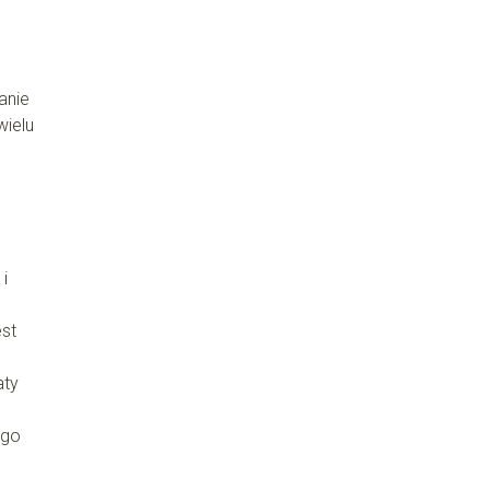
anie
wielu
i
est
aty
ego