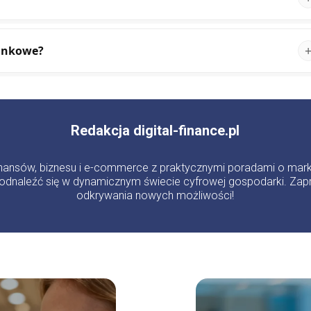
bankowe?
Redakcja digital-finance.pl
 finansów, biznesu i e-commerce z praktycznymi poradami o mark
odnaleźć się w dynamicznym świecie cyfrowej gospodarki. Zapr
odkrywania nowych możliwości!