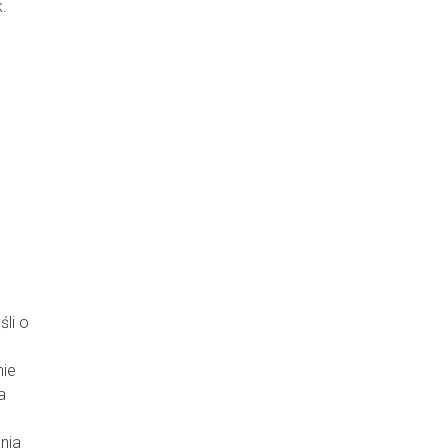
.
li o
nie
a
nia