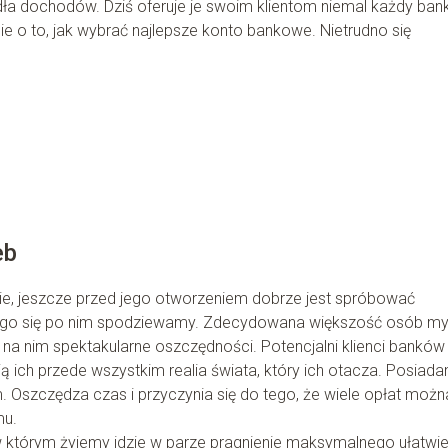
ódła dochodów. Dziś oferuje je swoim klientom niemal każdy bank
nie o to, jak wybrać najlepsze konto bankowe. Nietrudno się
eb
e, jeszcze przed jego otworzeniem dobrze jest spróbować
ego się po nim spodziewamy. Zdecydowana większość osób myś
na nim spektakularne oszczędności. Potencjalni klienci banków
ją ich przede wszystkim realia świata, który ich otacza. Posiada
Oszczędza czas i przyczynia się do tego, że wiele opłat możn
mu.
w którym żyjemy idzie w parze pragnienie maksymalnego ułatwie