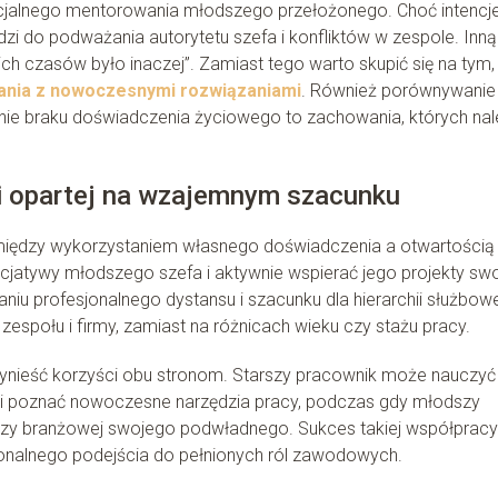
icjalnego mentorowania młodszego przełożonego. Choć intencj
i do podważania autorytetu szefa i konfliktów w zespole. Inną
ch czasów było inaczej”. Zamiast tego warto skupić się na tym
zania z nowoczesnymi rozwiązaniami
. Również porównywanie
ie braku doświadczenia życiowego to zachowania, których nal
ji opartej na wzajemnym szacunku
 między wykorzystaniem własnego doświadczenia a otwartością
cjatywy młodszego szefa i aktywnie wspierać jego projekty sw
u profesjonalnego dystansu i szacunku dla hierarchii służbowe
zespołu i firmy, zamiast na różnicach wieku czy stażu pracy.
nieść korzyści obu stronom. Starszy pracownik może nauczyć 
i poznać nowoczesne narzędzia pracy, podczas gdy młodszy
dzy branżowej swojego podwładnego. Sukces takiej współpracy
jonalnego podejścia do pełnionych ról zawodowych.