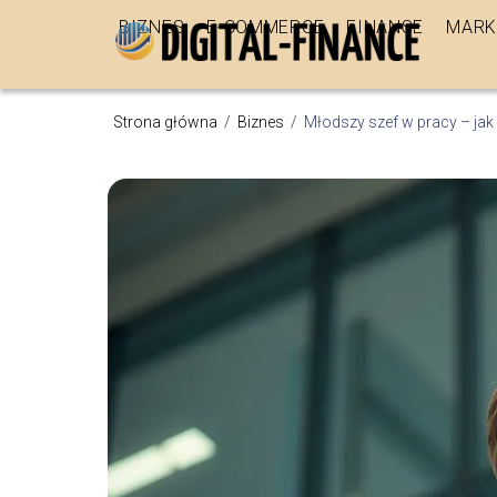
BIZNES
E-COMMERCE
FINANSE
MARK
Strona główna
/
Biznes
/
Młodszy szef w pracy – ja