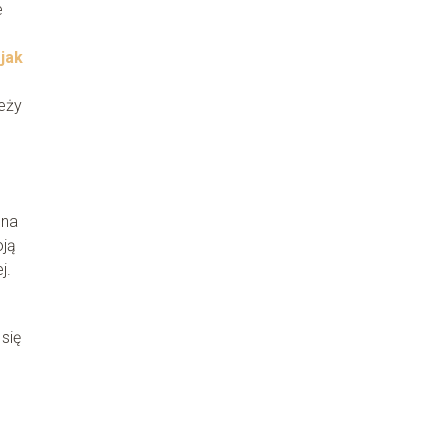
e
,
jak
eży
 na
oją
j.
się