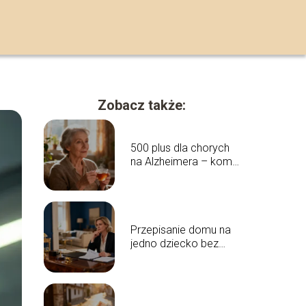
Zobacz także:
500 plus dla chorych
na Alzheimera – komu
przysługuje?
Przepisanie domu na
jedno dziecko bez
zgody drugiego – czy
to możliwe?