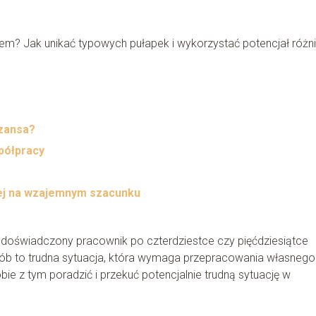
? Jak unikać typowych pułapek i wykorzystać potencjał różn
szansa?
półpracy
tej na wzajemnym szacunku
y doświadczony pracownik po czterdziestce czy pięćdziesiątce
ób to trudna sytuacja, która wymaga przepracowania własneg
ie z tym poradzić i przekuć potencjalnie trudną sytuację w