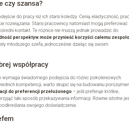
e czy szansa?
jście do pracy niż ich starsi koledzy. Cenią elastyczność, pra
kie rozwiązania. Starsi pracownicy natomiast mogą preferować
średni kontakt. Te różnice nie muszą jednak prowadzić do
dność perspektyw może przynieść korzyści całemu zespoł
ły młodszego szefa, jednocześnie dzieląc się swoim
.
brej współpracy
m wymaga świadomego podejścia do różnic pokoleniowych.
ednich kompetencji, warto skupić się na budowaniu porozumien
acji do preferencji przełożonego
– jeśli preferuje krótkie,
rzyjąć taki sposób przekazywania informacji. Równie istotne jes
 podkreślania swojego doświadczenia.
zefem