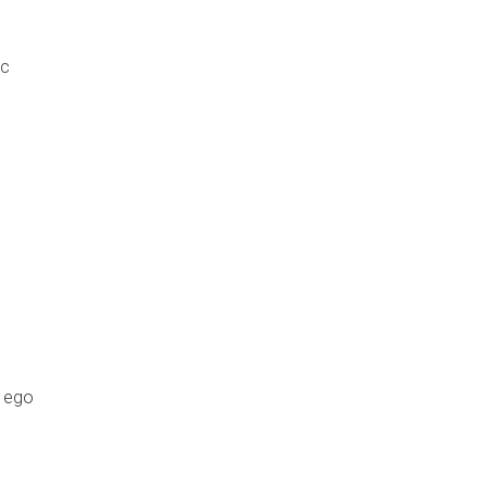
ic
o ego