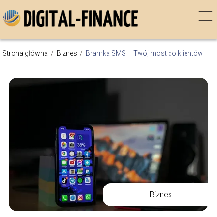
Strona główna
/
Biznes
/
Bramka SMS – Twój most do klientów
Biznes